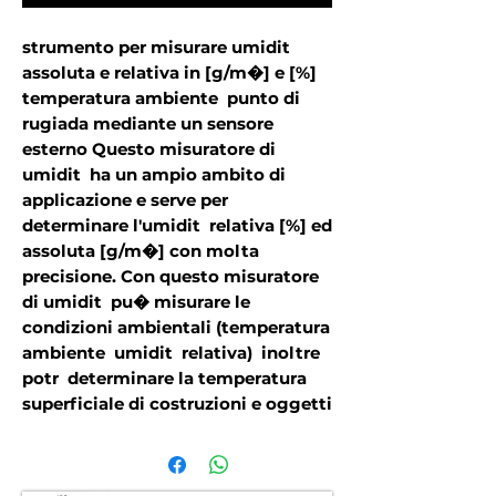
strumento per misurare umidit  
assoluta e relativa in [g/m�] e [%]  
temperatura ambiente  punto di 
rugiada mediante un sensore 
esterno Questo misuratore di 
umidit  ha un ampio ambito di 
applicazione e serve per 
determinare l'umidit  relativa [%] ed 
assoluta [g/m�] con molta 
precisione. Con questo misuratore 
di umidit  pu� misurare le 
condizioni ambientali (temperatura 
ambiente  umidit  relativa)  inoltre 
potr  determinare la temperatura 
superficiale di costruzioni e oggetti 
grazie al sensore di temperatura 
esterno che   incluso nella 
spedizione. Il misuratore di umidit  