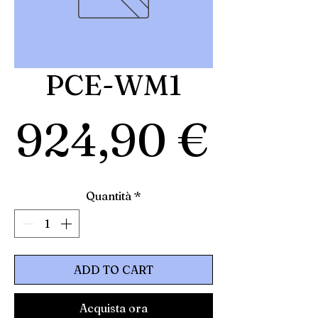
PCE-WM1
Prez
924,90 €
Quantità
*
ADD TO CART
Acquista ora