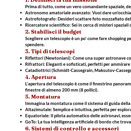
Prima di tutto, come un vero comandante spaziale, dev
Astronomo amatoriale avanzato: Vuoi dare un'occhiata d
Astrofotografo: Desideri scattare foto mozzafiato del 
Ricercatore scientifico: Sei in cerca di misteri spazial
2. Stabilisci il budget
Scegliere un telescopio è un po' come fare shopping per 
spendere.
3. Tipi di telescopi
Riflettori (Newtoniani): Come una super astronave con g
Rifrattori: Eleganti e sofisticati, perfetti per ammirare 
Catadiottrici (Schmidt-Cassegrain, Maksutov-Cassegrain)
4. Apertura
L'apertura del telescopio è come il finestrino panoram
finestre di almeno 200 mm (8 pollici).
5. Montatura
Immagina la montatura come il sistema di guida della
Altazimutale: Semplice e intuitiva, perfetta per esplora
Equatoriale: Il pilota automatico delle astronavi, essen
GoTo: La tua intelligenza artificiale di bordo che tro
6. Sistemi di controllo e accessori