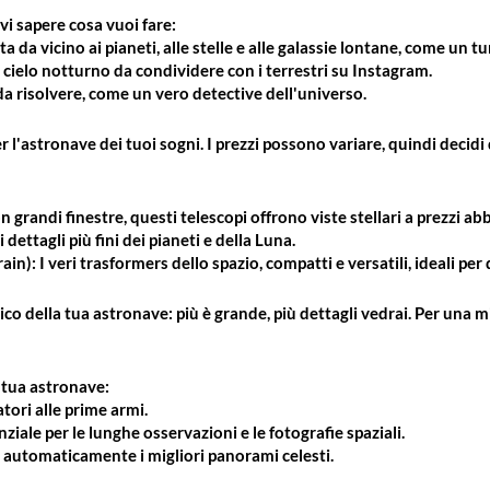
i sapere cosa vuoi fare:
a vicino ai pianeti, alle stelle e alle galassie lontane, come un tu
cielo notturno da condividere con i terrestri su Instagram.
i da risolvere, come un vero detective dell'universo.
l'astronave dei tuoi sogni. I prezzi possono variare, quindi decidi q
randi finestre, questi telescopi offrono viste stellari a prezzi abb
i dettagli più fini dei pianeti e della Luna.
: I veri trasformers dello spazio, compatti e versatili, ideali per q
ico della tua astronave: più è grande, più dettagli vedrai. Per una 
 tua astronave:
tori alle prime armi.
ziale per le lunghe osservazioni e le fotografie spaziali.
va automaticamente i migliori panorami celesti.