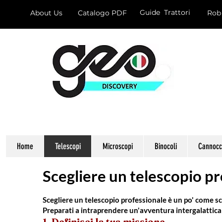
Guide Trattori
About Us
Catalogo PDF
Rob
Home
Telescopi
Microscopi
Binocoli
Cannocch
Scegliere un telescopio p
Scegliere un telescopio professionale è un po' come sc
Preparati a intraprendere un'avventura intergalattica
1. Definisci la tua missione