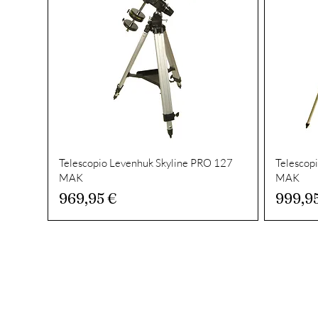
Telescopio Levenhuk Skyline PRO 127
Telescop
MAK
MAK
Prezzo
Prezz
969,95 €
999,9