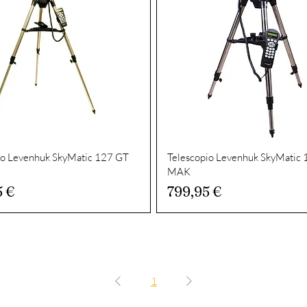
io Levenhuk SkyMatic 127 GT
Telescopio Levenhuk SkyMatic
MAK
o
Prezzo
5 €
799,95 €
1