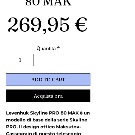
80 MAK
Prez
269,95 €
Quantità
*
ADD TO CART
Acquista ora
Levenhuk Skyline PRO 80 MAK è un
modello di base della serie Skyline
PRO. Il design ottico Maksutov-
Cassegrain di questo telescopio