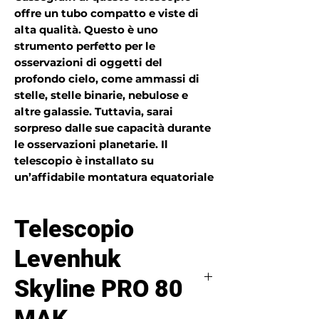
offre un tubo compatto e viste di
alta qualità. Questo è uno
strumento perfetto per le
osservazioni di oggetti del
profondo cielo, come ammassi di
stelle, stelle binarie, nebulose e
altre galassie. Tuttavia, sarai
sorpreso dalle sue capacità durante
le osservazioni planetarie. Il
telescopio è installato su
un’affidabile montatura equatoriale
tedesca. Levenhuk Skyline PRO 80
MAK è meraviglioso per le
Telescopio
osservazioni in campagna, in
quanto non avrai difficoltà a
Levenhuk
trasportarla o a prepararla per le tue
osservazioni.
Skyline PRO 80
MAK