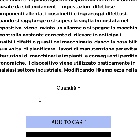
usate da sbilanciamenti  impostazioni difettose  
mponenti allentati  cuscinetti o ingranaggi difettosi. 
ando si raggiunge o si supera la soglia impostata nel 
spositivo  viene inviato un allarme o si spegne la macchina
 controllo costante consente di rilevare in anticipo i 
ssibili difetti o guasti nel macchinario  dando la possibilit  
sua volta  di pianificare i lavori di manutenzione per evitar
terruzioni di macchinari e impianti  e conseguenti perdite
onomiche. Il dispositivo viene utilizzato praticamente in 
alsiasi settore industriale. Modificando l�ampiezza nella 
nda di frequenza    possibile rilevare on anticipo usura e 
fetti dei macchinari con componenti rotanti.
Quantità
*
ADD TO CART