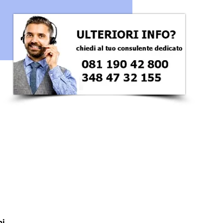
ezzo
i 