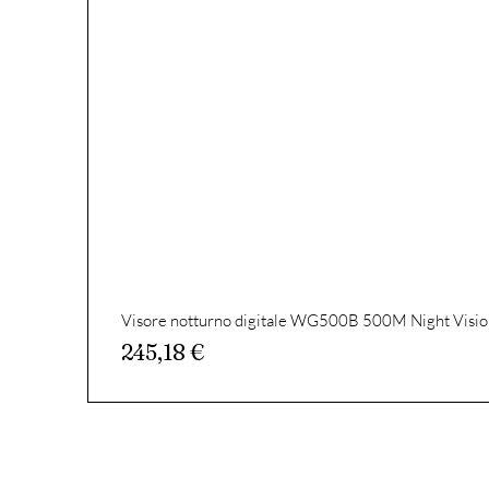
Visore notturno digitale WG500B 500M Night Visio
Prezzo
245,18 €