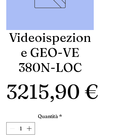
Videoispezion
e GEO-VE
380N-LOC
Pre
3215,90 €
Quantità
*