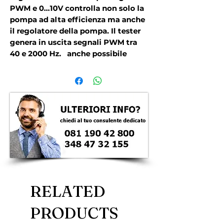
PWM e 0...10V controlla non solo la 
pompa ad alta efficienza ma anche 
il regolatore della pompa. Il tester 
genera in uscita segnali PWM tra 
40 e 2000 Hz.   anche possibile 
generare un segnale di processo 
universale da 0 a 10 V. Per il 
controllo delle pompe bidirezionali  
il tester per segnali PWM e 0...10V 
pu� inviare e ricevere i segnali 
PWM allo stesso tempo. Il 
dispositivo visualizza inoltre sul 
display la portata e lo stato della 
pompa. I valori nominali e reali 
vengono visualizzati sul display 
LCD retroilluminato. Grazie allo 
RELATED
scarso peso e alle dimensioni 
compatte    possibile conservare il 
PRODUCTS
tester per segnali PWM e 0...10V in 