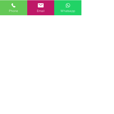
Phone
Email
Whatsapp
SETTORI
Ambiente e Sicurezza
Laboratorio e HACCP
Elettrico/Lan/TV
Videoispezioni e Ricerca
Perdite
Indagini su Materiali
CUSTOMER SERVICE
Contact Us
Services
Help Center