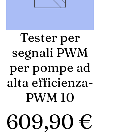
Tester per
segnali PWM
per pompe ad
alta efficienza-
PWM 10
Prez
609,90 €