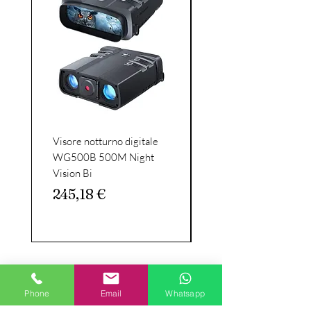
Visore notturno digitale
Celestron - SkyMaste
WG500B 500M Night
15x70 binocular
Vision Bi
binoculars-large diam
binoculars with
Prezzo
245,18 €
Prezzo
162,56 €
Phone
Email
Whatsapp