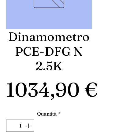
Dinamometro
PCE-DFG N
2.5K
Pre
1034,90 €
Quantità
*