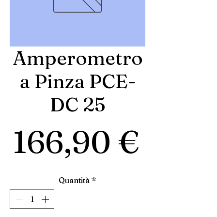
Amperometro
a Pinza PCE-
DC 25
Prez
166,90 €
Quantità
*