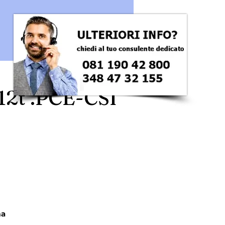
 12t .PCE-CSI
ezzo
a 