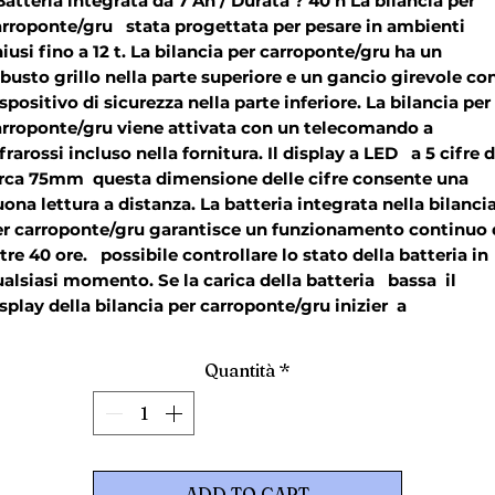
Batteria integrata da 7 Ah / Durata ? 40 h La bilancia per 
rroponte/gru   stata progettata per pesare in ambienti 
iusi fino a 12 t. La bilancia per carroponte/gru ha un 
busto grillo nella parte superiore e un gancio girevole con
spositivo di sicurezza nella parte inferiore. La bilancia per 
rroponte/gru viene attivata con un telecomando a 
frarossi incluso nella fornitura. Il display a LED   a 5 cifre di
rca 75mm  questa dimensione delle cifre consente una 
ona lettura a distanza. La batteria integrata nella bilancia
er carroponte/gru garantisce un funzionamento continuo d
tre 40 ore.   possibile controllare lo stato della batteria in 
alsiasi momento. Se la carica della batteria   bassa  il 
splay della bilancia per carroponte/gru inizier  a 
mpeggiare per indicare all'operatore che la batteria deve 
sere ricaricata. La bilancia per carroponte/gru offre altre 
Quantità
*
ili funzioni. La funzione Tara permette di tarare il peso (ad 
empio funi  catene  etc.). Nel caso in cui si conosca il peso
gli oggetti da tarare    possibile inserire questo peso in 
ticipo. Un'altra funzione utile della bilancia per 
rroponte/gru   la funzione Somma  che consente di 
ADD TO CART