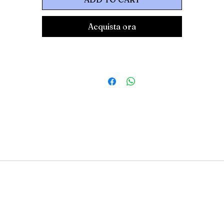
giungere pi� pesi e leggere il peso totale. Con la funzion
ld   possibile congelare il valore visualizzato sullo 
Acquista ora
chermo.