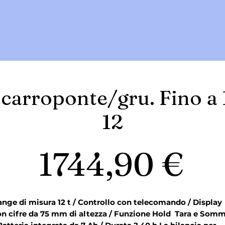
 carroponte/gru. Fino a
12
Pr
1744,90 €
nge di misura 12 t / Controllo con telecomando / Display 
n cifre da 75 mm di altezza / Funzione Hold  Tara e Somm