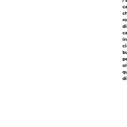
/ 
ca
ch
ro
di
ca
in
ci
bu
p
ol
qu
di
la
es
ut
es
de
an
ca