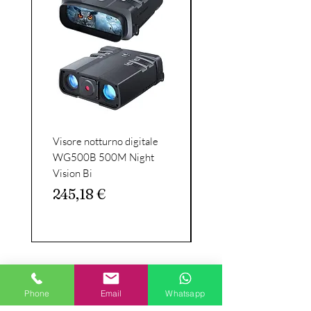
Visore notturno digitale
Celestron - SkyMaste
WG500B 500M Night
15x70 binocular
Vision Bi
binoculars-large diam
binoculars with
Prezzo
245,18 €
Prezzo
162,56 €
Phone
Email
Whatsapp