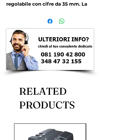
regolabile con cifre da 35 mm. La 
batteria della bilancia a gancio 
garantisce una durata operativa 
fino a 200 ore. Anche le funzioni 
come TARA  ZERO  somma o Auto-
Off rendono pi� semplice l'uso 
della bilancia a gancio. La bilancia a 
gancio ha un grillo fisso montato 
sul lato superiore ed un gancio 
girevole con attacco nella parte 
inferiore.
RELATED
PRODUCTS