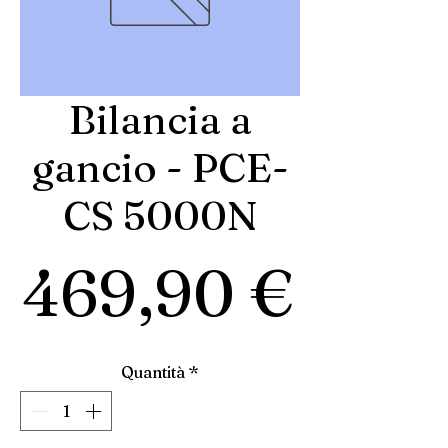
Bilancia a
gancio - PCE-
CS 5000N
Prez
469,90 €
Quantità
*