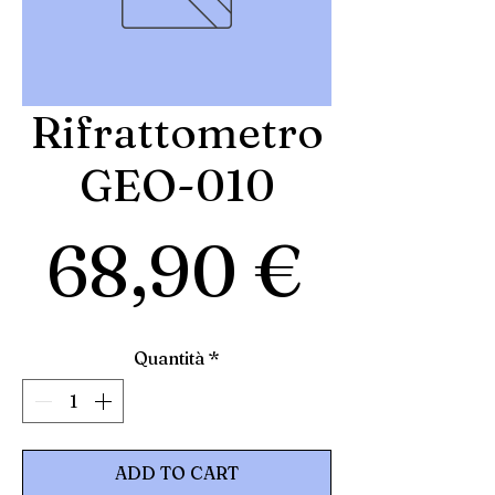
Rifrattometro
GEO-010
Prezz
68,90 €
Quantità
*
ADD TO CART