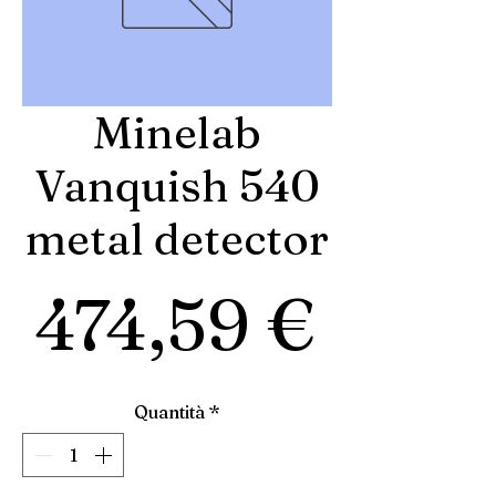
Minelab
Vanquish 540
metal detector
Prez
474,59 €
Quantità
*