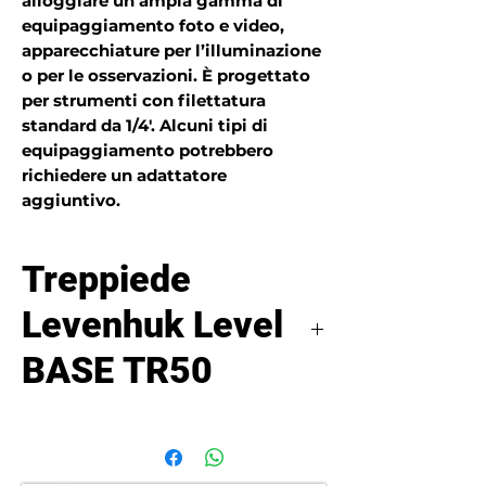
alloggiare un’ampia gamma di
equipaggiamento foto e video,
apparecchiature per l’illuminazione
o per le osservazioni. È progettato
per strumenti con filettatura
standard da 1/4'. Alcuni tipi di
equipaggiamento potrebbero
richiedere un adattatore
aggiuntivo.
Treppiede
Levenhuk Level
BASE TR50
Il treppiede Levenhuk Level BASE
TR50 è un accessorio compatto e
leggero che può essere usato per