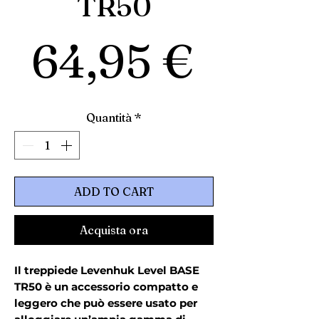
TR50
Prezz
64,95 €
Quantità
*
ADD TO CART
Acquista ora
Il treppiede Levenhuk Level BASE
TR50 è un accessorio compatto e
leggero che può essere usato per