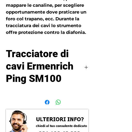
mappare le canaline, per scegliere
opportunamente dove praticare un
foro col trapano, ecc. Durante la
tracciatura dei cavi lo strumento
offre protezione contro la diafonia.
Tracciatore di
cavi Ermenrich
Ping SM100
L’Ermenrich Ping SM100 è
progettato per localizzare cavi
murati in pareti e soffitti oppure
sepolti sotto terra. La massima
profondità di rilevamento è pari a 2
metri. Questo strumento può