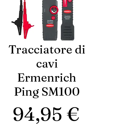
Tracciatore di
cavi
Ermenrich
Ping SM100
Prezz
94,95 €