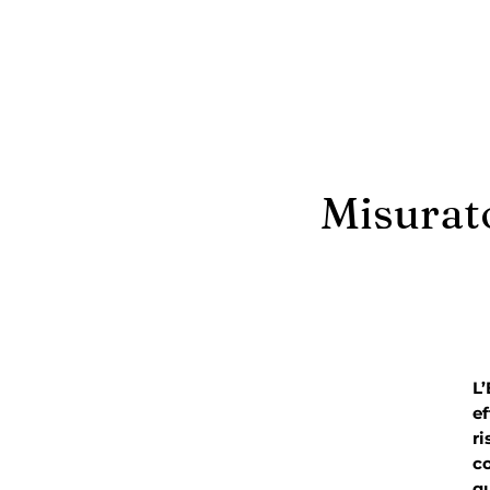
Misurat
L
ef
ri
co
qu