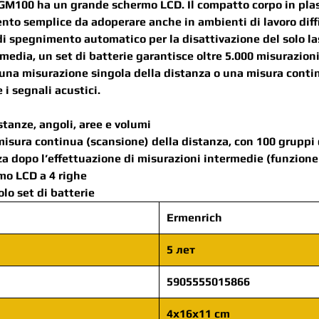
GM100 ha un grande schermo LCD. Il compatto corpo in plasti
nto semplice da adoperare anche in ambienti di lavoro diffi
i spegnimento automatico per la disattivazione del solo las
n media, un set di batterie garantisce oltre 5.000 misurazio
 una misurazione singola della distanza o una misura conti
e i segnali acustici.
stanze, angoli, aree e volumi
misura continua (scansione) della distanza, con 100 gruppi d
za dopo l’effettuazione di misurazioni intermedie (funzione
rmo LCD a 4 righe
lo set di batterie
Ermenrich
5 лет
5905555015866
4x16x11 cm