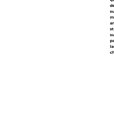
de
su
me
an
s
su
pa
la
ch