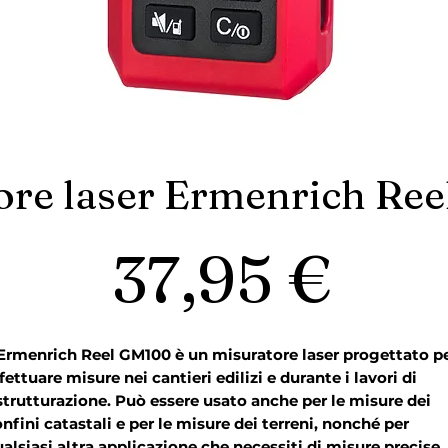
ore laser Ermenrich Re
Pre
37,95 €
’Ermenrich Reel GM100 è un misuratore laser progettato p
fettuare misure nei cantieri edilizi e durante i lavori di
strutturazione. Può essere usato anche per le misure dei
nfini catastali e per le misure dei terreni, nonché per
alsiasi altra applicazione che necessiti di misure precise