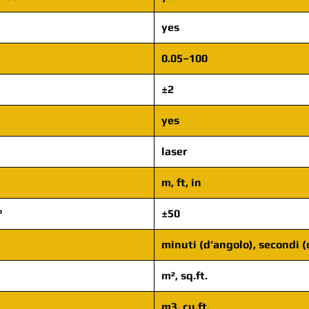
yes
0.05–100
±2
yes
laser
m, ft, in
°
±50
minuti (d’angolo), secondi (
m², sq.ft.
m3, cu.ft.