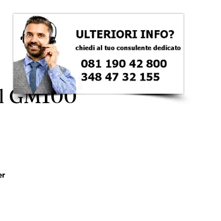
el GM100
zzo
er