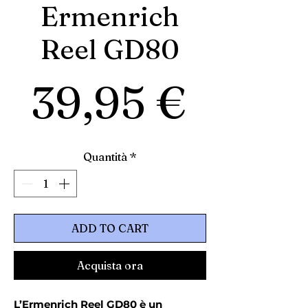
Ermenrich
Reel GD80
Prezz
39,95 €
Quantità
*
ADD TO CART
Acquista ora
L’Ermenrich Reel GD80 è un