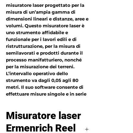
misuratore laser progettato per la
misura di un’ampia gamma di
dimensioni lineari e distanze, aree e
volumi. Questo misuratore laser è
uno strumento affidabile e
funzionale per i lavori edili e di
ristrutturazione, per la misura di
semilavorati e prodotti durante il
processo manifatturiero, nonché
per la misurazione dei terreni.
L’intervallo operativo dello
strumento va dagli 0,05 agli 80
metri. Il suo software consente di
effettuare misure singole e in serie
(modalità scansione continua).
Quando si lavora in un ambiente in
Misuratore laser
cui è difficile muoversi, la funzione
teorema di Pitagora calcolerà la
Ermenrich Reel
distanza tra due punti sulla base