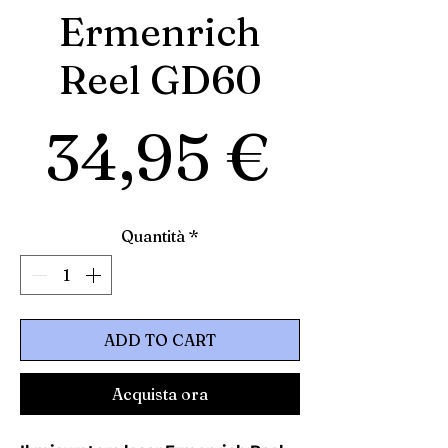
Ermenrich
Reel GD60
Prezz
34,95 €
Quantità
*
ADD TO CART
Acquista ora