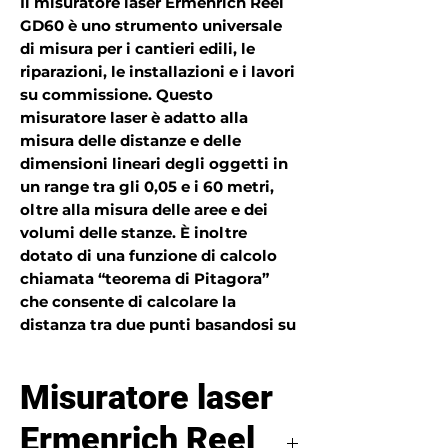
Il misuratore laser Ermenrich Reel
GD60 è uno strumento universale
di misura per i cantieri edili, le
riparazioni, le installazioni e i lavori
su commissione. Questo
misuratore laser è adatto alla
misura delle distanze e delle
dimensioni lineari degli oggetti in
un range tra gli 0,05 e i 60 metri,
oltre alla misura delle aree e dei
volumi delle stanze. È inoltre
dotato di una funzione di calcolo
chiamata “teorema di Pitagora”
che consente di calcolare la
distanza tra due punti basandosi su
due misure intermedie, utile
quando non è possibile posizionare
Misuratore laser
lo strumento nei punti di interesse.
Ermenrich Reel