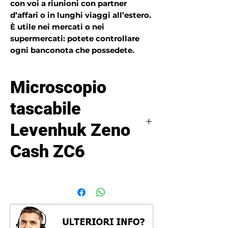
con voi a riunioni con partner
d’affari o in lunghi viaggi all’estero.
È utile nei mercati o nei
supermercati: potete controllare
ogni banconota che possedete.
Microscopio
tascabile
Levenhuk Zeno
Cash ZC6
Il microscopio tascabile Levenhuk
Zeno Cash ZC6 è uno strumento di
ingrandimento con luce integrata.
Grazie alla sua luce, può essere
usato per verificare le banconote.