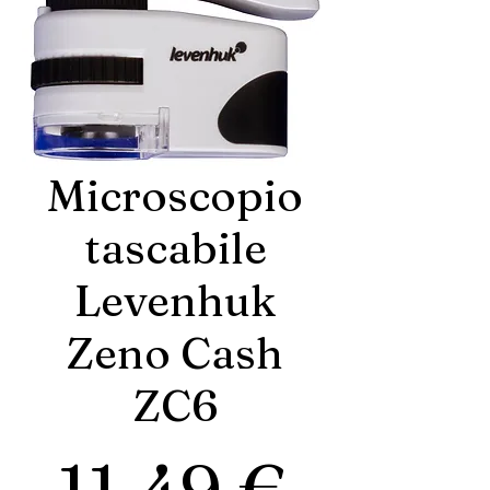
Microscopio
tascabile
Levenhuk
Zeno Cash
ZC6
Prezz
11,49 €