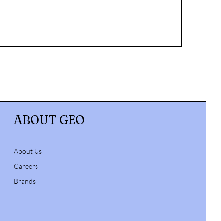
Celestr
Prez
162,5
ABOUT GEO
About Us
Careers
Brands