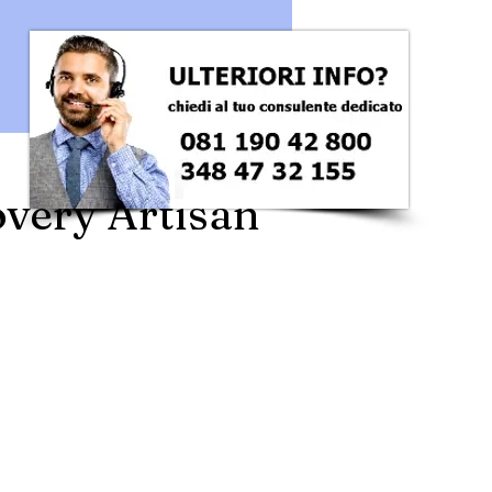
overy Artisan
ezzo