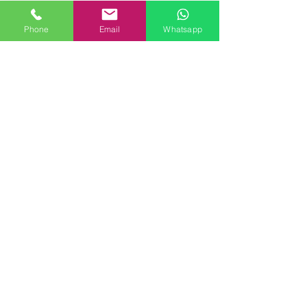
Phone
Email
Whatsapp
SETTORI
Ambiente e Sicurezza
Laboratorio e HACCP
Elettrico/Lan/TV
Videoispezioni e Ricerca
Perdite
Indagini su Materiali
CUSTOMER SERVICE
Contact Us
Services
Help Center