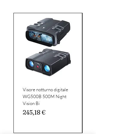
Visore notturno digitale
Celestron - SkyMaste
WG500B 500M Night
15x70 binocular
Vision Bi
binoculars-large diam
binoculars with
Prezzo
245,18 €
Prezzo
162,56 €