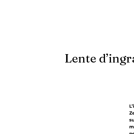
Lente d’ing
L’
Ze
su
mo
pe