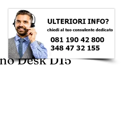
eno Desk D15
zzo