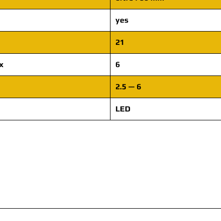
yes
21
x
6
2.5 — 6
LED