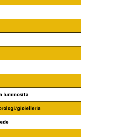
a luminosità
orologi/gioielleria
iede