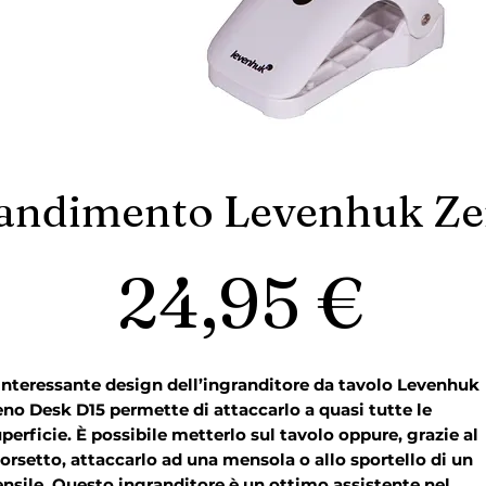
randimento Levenhuk Z
Pre
24,95 €
interessante design dell’ingranditore da tavolo Levenhuk
no Desk D15 permette di attaccarlo a quasi tutte le
perficie. È possibile metterlo sul tavolo oppure, grazie al
rsetto, attaccarlo ad una mensola o allo sportello di un
nsile. Questo ingranditore è un ottimo assistente nel