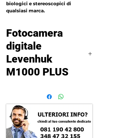
biologici e stereoscopici di
qualsiasi marca.
Fotocamera
digitale
Levenhuk
M1000 PLUS
La fotocamera digitale da 10 mega
pixel Levenhuk M1000 PLUS è un
accessorio potente per scattare foto
del micromondo. Consente di
scattare fotografie con una
risoluzione fino a 3584x2748 pixel.
Potete anche registrare video