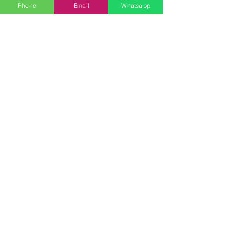
Phone
Email
Whatsapp
SETTORI
Ambiente e Sicurezza
Laboratorio e HACCP
Elettrico/Lan/TV
Videoispezioni e Ricerca
Perdite
Indagini su Materiali
CUSTOMER SERVICE
Contact Us
Services
Help Center