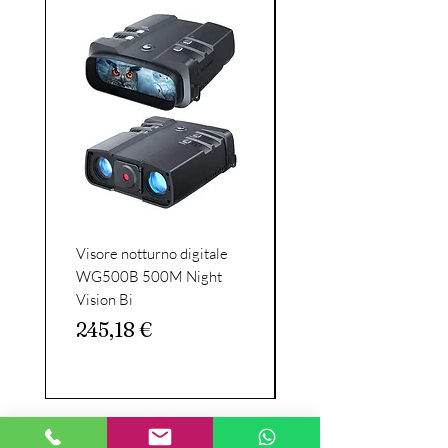
Visore notturno digitale
Celestron - SkyMaste
WG500B 500M Night
15x70 binocular
Vision Bi
binoculars-large diam
binoculars with
Prezzo
245,18 €
Prezzo
162,56 €