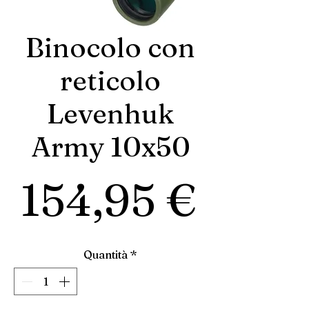
Binocolo con
reticolo
Levenhuk
Army 10x50
Prez
154,95 €
Quantità
*