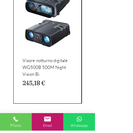
Visore notturno digitale
Celestron - SkyMaste
WG500B 500M Night
15x70 binocular
Vision Bi
binoculars-large diam
binoculars with
Prezzo
245,18 €
Prezzo
162,56 €
Phone
Email
Whatsapp