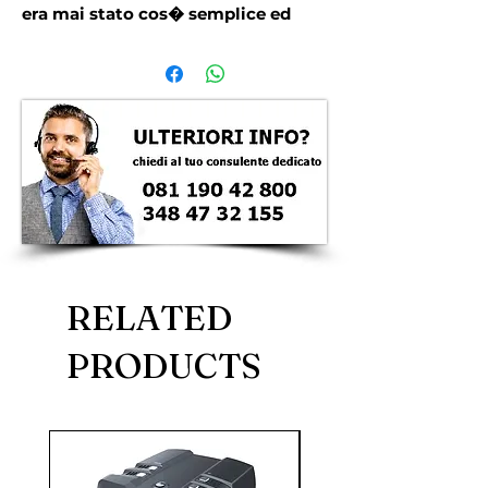
era mai stato cos� semplice ed
economico effettuare un'analisi
ottica e la relativa documentazione
utilizzando un videoendoscopio. Un
altro importante dettaglio consiste
nel diametro della sonda che di
solo 6 mm e che le consente di
poterla introdurre in componenti
molto piccoli.
RELATED
PRODUCTS