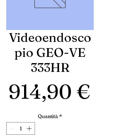
Videoendosco
pio GEO-VE
333HR
Prez
914,90 €
Quantità
*