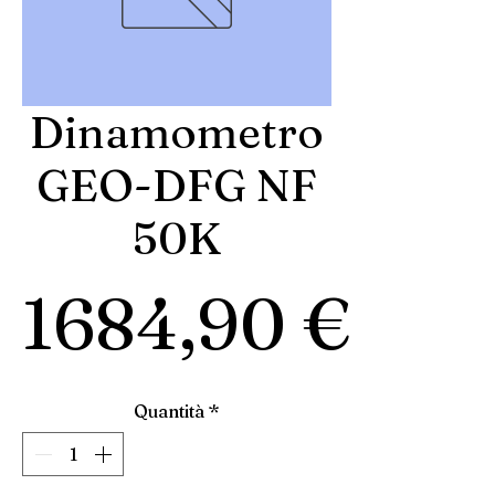
Dinamometro
GEO-DFG NF
50K
Pre
1684,90 €
Quantità
*