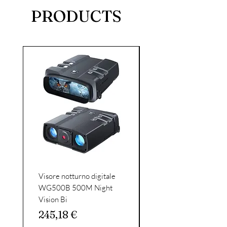
PRODUCTS
Visore notturno digitale
Celestron - SkyMaste
WG500B 500M Night
15x70 binocular
Vision Bi
binoculars-large diam
binoculars with
Prezzo
245,18 €
Prezzo
162,56 €