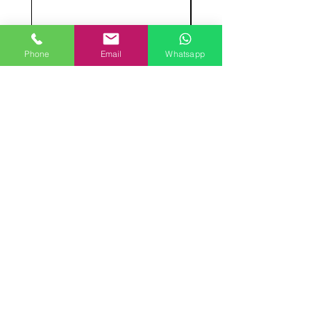
Phone
Email
Whatsapp
SETTORI
Ambiente e Sicurezza
Laboratorio e HACCP
Elettrico/Lan/TV
Videoispezioni e Ricerca
Perdite
Indagini su Materiali
CUSTOMER SERVICE
Contact Us