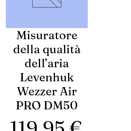
Misuratore
della qualità
dell’aria
Levenhuk
Wezzer Air
PRO DM50
Prez
119,95 €