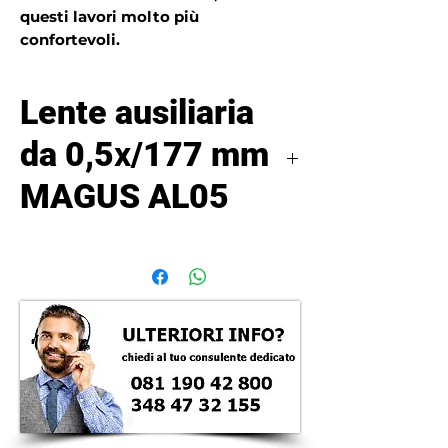
questi lavori molto più
confortevoli.
Lente ausiliaria
da 0,5х/177 mm
MAGUS AL05
La lente dell’obiettivo ausiliaria 0,5x
aumenta la distanza di lavoro e il
campo visivo di un microscopio
stereoscopico, riducendo al
contempo l’ingrandimento
complessivo del microscopio.
La saldatura, incisione, dissezione e
qualsiasi manipolazione mediante
strumenti richiedono una lunga